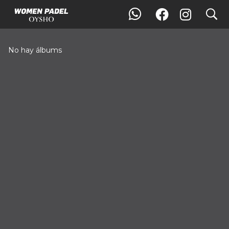
search
Galería
No hay álbums