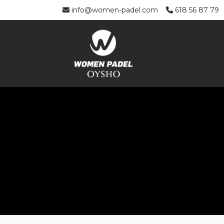
info@women-padel.com
618 56 87 79