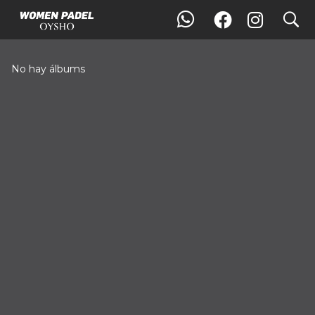
search
Galería
No hay álbums