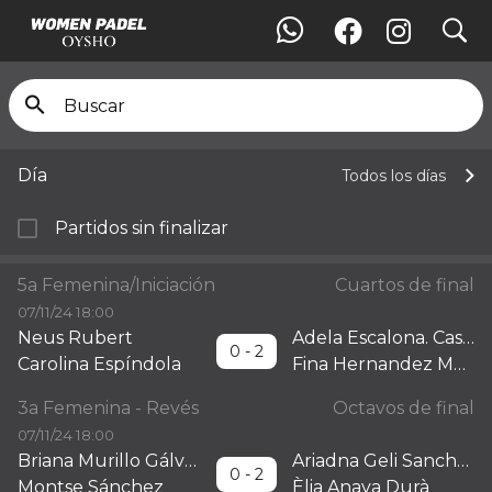
search
Orden de juego
Día
Todos los días
Partidos sin finalizar
5a Femenina/Iniciación
Cuartos de final
07/11/24 18:00
Neus Rubert
Adela Escalona. Castellón
0 - 2
Carolina Espíndola
Fina Hernandez Martin
3a Femenina - Revés
Octavos de final
07/11/24 18:00
Briana Murillo Gálvez
Ariadna Geli Sanchez
0 - 2
Montse Sánchez
Èlia Anaya Durà