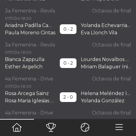
3a Femenina - Revés
Octavos de final
07/11/24 18:00
Ariadna Padilla Campos
Yolanda Echevarria Delgado
0 - 2
Paula Moreno Cintas
Eva Llonch Vila
3a Femenina - Revés
Octavos de final
07/11/24 18:00
Bianca Zappulla
Lourdes Novalbos Avilés
0 - 2
Esther Argelich
Miriam Balaguer Iniesta
4a Femenina - Drive
Octavos de final
07/11/24 18:00
Rosa Arcega Sainz
Helena Meléndez Illa
2 - 0
Rosa Maria Iglesias Cucurull
Yolanda González
4a Femenina - Drive
Octavos de final
07/11/24 18:00
Olga Domenech Nuñez
Gal La Talavera I Moreno
2 - 1
Emma Martí Casanova
Martina Sala Arcos